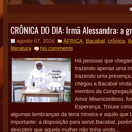
4
5
CRÔNICA DO DIA: Irmã Alessandra: a g
agosto 07, 2026
ÁFRICA
,
Bacabal
,
crônica
,
I
literatura
No comments
Há pessoas que chegam
trazendo apenas uma m
trazendo uma presença.
chegou a Bacabal vinda
membro da Congregaçã
Amor Misericordioso, f
Esperança. Trouxe consi
algumas lembranças da terra mineira e aquilo que t
importante: a disposição para servir.Bacabal, por
descobrir que aquela mulher não tinha vindo...