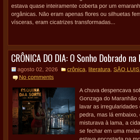
estava quase inteiramente coberta por um emaran
orgânicas. Não eram apenas flores ou silhuetas fe
vísceras, eram cicatrizes transformadas...
CRÔNICA DO DIA: O Sonho Dobrado na 
agosto 02, 2026
crônica
,
literatura
,
SÃO LUI
No comments
A chuva despencava so
Gonzaga do Maranhão c
lavar as irregularidade
pedra, mas lá embaixo, 
misturava à lama, a cid
se fechar em uma melan
estava encostada na mo