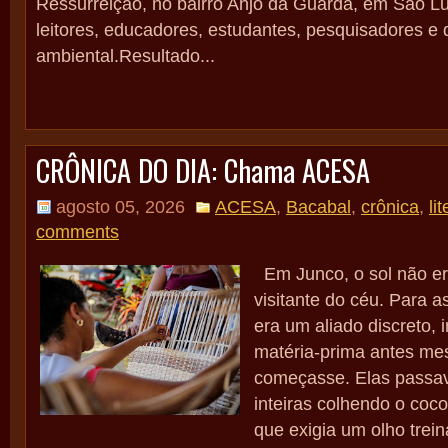
Ressurreição, no bairro Anjo da Guarda, em São Lu
leitores, educadores, estudantes, pesquisadores e
ambiental.Resultado...
CRÔNICA DO DIA: Chama ACESA
agosto 05, 2026
ACESA
,
Bacabal
,
crônica
,
li
comments
Em Junco, o sol não e
visitante do céu. Para 
era um aliado discreto, 
matéria-prima antes me
começasse. Elas pass
inteiras colhendo o coc
que exigia um olho trein